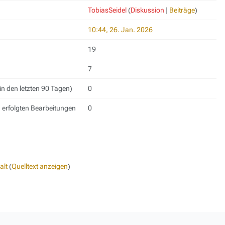
TobiasSeidel
(
Diskussion
|
Beiträge
)
10:44, 26. Jan. 2026
19
7
in den letzten 90 Tagen)
0
h erfolgten Bearbeitungen
0
alt
(
Quelltext anzeigen
)