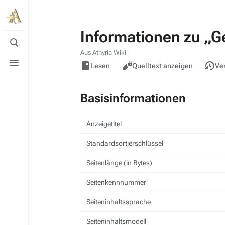
Informationen zu „G
Suche
umschalten
Aus Athyria Wiki
Menü
Ansichten
Lesen
Quelltext anzeigen
Ve
umschalten
Basisinformationen
Anzeigetitel
Standardsortierschlüssel
Seitenlänge (in Bytes)
Seitenkennnummer
Seiteninhaltssprache
Seiteninhaltsmodell