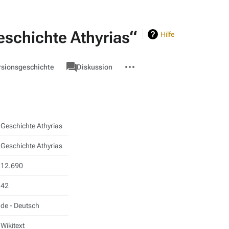
eschichte Athyrias“
Hilfe
associated-
Weitere
Seite
rsionsgeschichte
Diskussion
pages
Aktionen
Geschichte Athyrias
Geschichte Athyrias
12.690
42
de - Deutsch
Wikitext